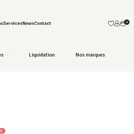
ns
Services
News
Contact
0
es
Liquidation
Nos marques
O