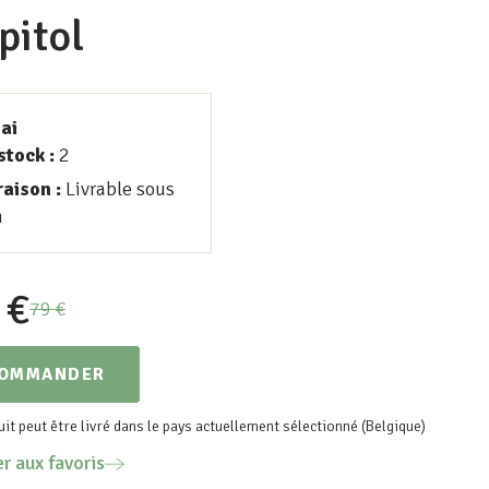
pitol
ai
stock :
2
raison :
Livrable sous
h
€
79
€
OMMANDER
it peut être livré dans le pays actuellement sélectionné (Belgique)
r aux favoris