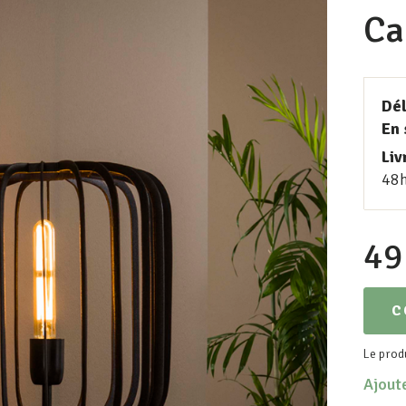
Ca
Dél
En 
Liv
48
49
C
Le produ
Ajoute