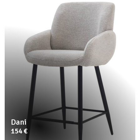
Dani
154
€