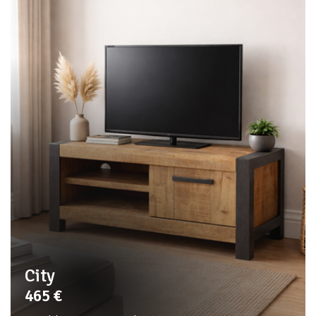
City
465
€